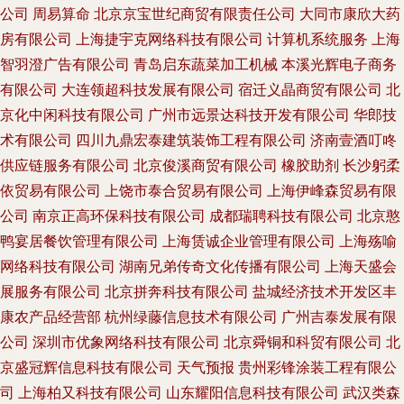
公司
周易算命
北京京宝世纪商贸有限责任公司
大同市康欣大药
房有限公司
上海捷宇克网络科技有限公司
计算机系统服务
上海
智羽澄广告有限公司
青岛启东蔬菜加工机械
本溪光辉电子商务
有限公司
大连领超科技发展有限公司
宿迁义晶商贸有限公司
北
京化中闲科技有限公司
广州市远景达科技开发有限公司
华郎技
术有限公司
四川九鼎宏泰建筑装饰工程有限公司
济南壹酒叮咚
供应链服务有限公司
北京俊溪商贸有限公司
橡胶助剂
长沙躬柔
依贸易有限公司
上饶市泰合贸易有限公司
上海伊峰森贸易有限
公司
南京正高环保科技有限公司
成都瑞聘科技有限公司
北京憨
鸭宴居餐饮管理有限公司
上海赁诚企业管理有限公司
上海殇喻
网络科技有限公司
湖南兄弟传奇文化传播有限公司
上海天盛会
展服务有限公司
北京拼奔科技有限公司
盐城经济技术开发区丰
康农产品经营部
杭州绿藤信息技术有限公司
广州吉泰发展有限
公司
深圳市优象网络科技有限公司
北京舜铜和科贸有限公司
北
京盛冠辉信息科技有限公司
天气预报
贵州彩锋涂装工程有限公
司
上海柏又科技有限公司
山东耀阳信息科技有限公司
武汉类森